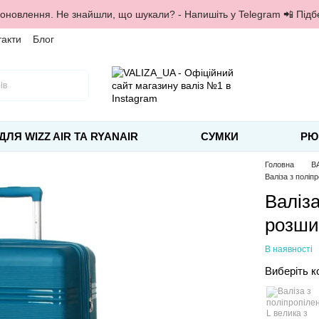
 оновлення. Не знайшли, що шукали? - Напишіть у Telegram 📲 Під
такти
Блог
ДЛЯ WIZZ AIR ТА RYANAIR
СУМКИ
РЮ
Головна
В
Валіза з поліп
Валіза
розши
В наявності
Виберіть к