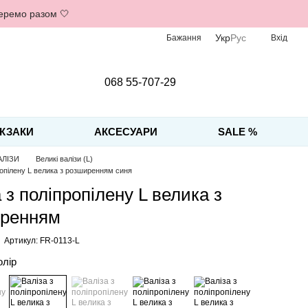
беремо разом 🤍
Укр
Рус
Бажання
Вхід
068 55-707-29
КЗАКИ
АКСЕСУАРИ
SALE %
АЛІЗИ
Великі валізи (L)
ропілену L велика з розширенням синя
 з поліпропілену L велика з
ренням
Артикул: FR-0113-L
олір