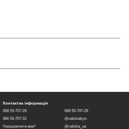
Контактна інформація
068 55-707-29
068 55-707-29
066 55-707-32
@valizkakyiv
@valizka_ua
Передзвонити вам?