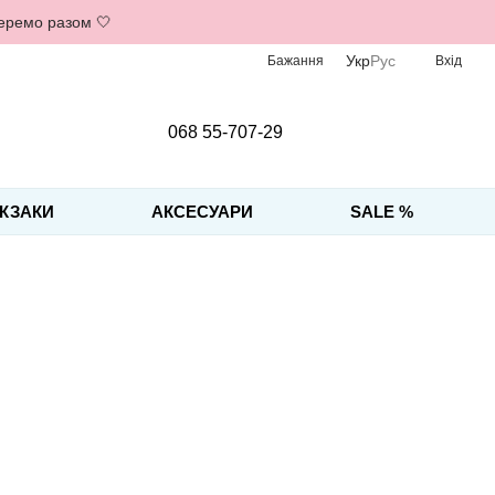
беремо разом 🤍
Укр
Рус
Бажання
Вхід
068 55-707-29
КЗАКИ
АКСЕСУАРИ
SALE %