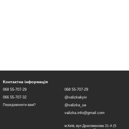
Контактна інформація
068 55-707-29
068 55-707-29
066 55-707-32
@valizkakyiv
@valizka_ua
Передзвонити вам?
valizka.info@gmail.com
м.Київ, вул Драгоманова 31-А (5