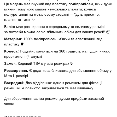
Ця модель має гнучкий вид пластику
поліпропілен
, який дуже
м’який, тому його майже неможливо зламати; колеса
поліуретанові на металевому стержні — їдуть приємно,
плавно та тихо. ✨
Валіза має розширення в середньому та великому розмірі —
за потреби можна легко збільшити об’єм для ваших речей! 📦
Матеріал:
100% поліпропілен, м’який та еластичний вид
пластику 🛡️
Колеса:
Подвійні, крутяться на 360 градусів, на підшипниках,
проризинені (4 штуки)
Замок:
Кодовий TSA є у всіх розмірах 🔒
Розширення:
Є додаткова блискавка для збільшення об'єму у
M та L розмірі
Всередині:
Два відділення: одне з ременем для фіксації
речей, інше повністю закривається та має кишеньку
Для збереження валізи рекомендуємо придбати захисний
чохол.