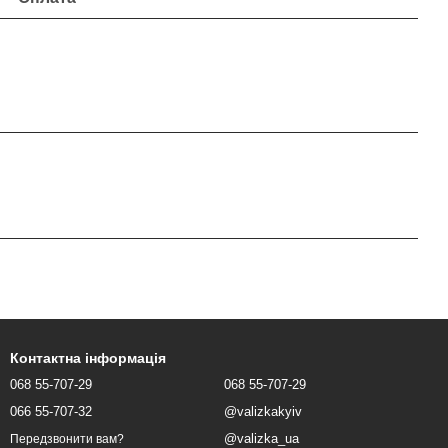
Контактна інформація
068 55-707-29
068 55-707-29
066 55-707-32
@valizkakyiv
@valizka_ua
Передзвонити вам?