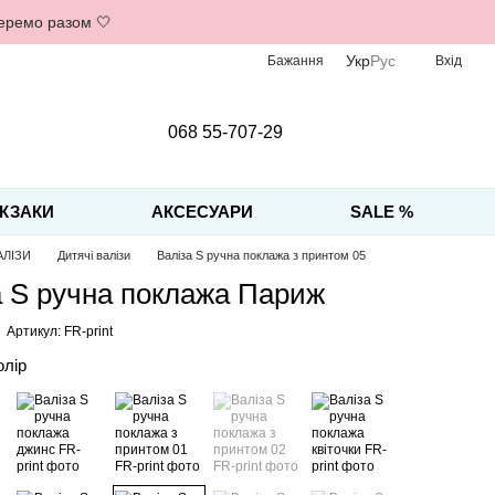
беремо разом 🤍
Укр
Рус
Бажання
Вхід
068 55-707-29
КЗАКИ
АКСЕСУАРИ
SALE %
АЛІЗИ
Дитячі валізи
Валіза S ручна поклажа з принтом 05
а S ручна поклажа Париж
Артикул: FR-print
олір