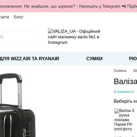
 оновлення. Не знайшли, що шукали? - Напишіть у Telegram 📲 Під
такти
Блог
ДЛЯ WIZZ AIR ТА RYANAIR
СУМКИ
РЮ
Головна
В
Валіз
В наявності
Виберіть к