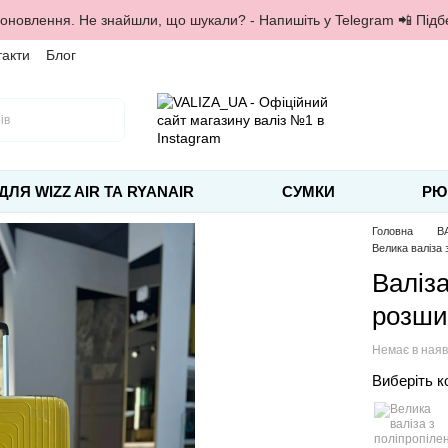
 оновлення. Не знайшли, що шукали? - Напишіть у Telegram 📲 Під
такти
Блог
ДЛЯ WIZZ AIR ТА RYANAIR
СУМКИ
РЮ
Головна
В
Велика валіза
Валіза
розши
Немає в наяв
Виберіть к