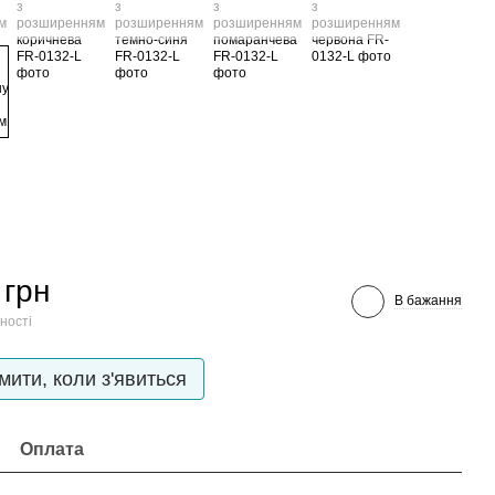
 грн
В бажання
ності
мити, коли з'явиться
Оплата