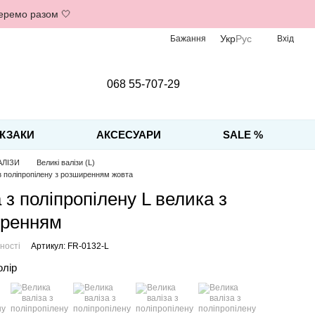
беремо разом 🤍
Укр
Рус
Бажання
Вхід
068 55-707-29
КЗАКИ
АКСЕСУАРИ
SALE %
АЛІЗИ
Великі валізи (L)
 з поліпропілену з розширенням жовта
 з поліпропілену L велика з
ренням
ності
Артикул: FR-0132-L
олір