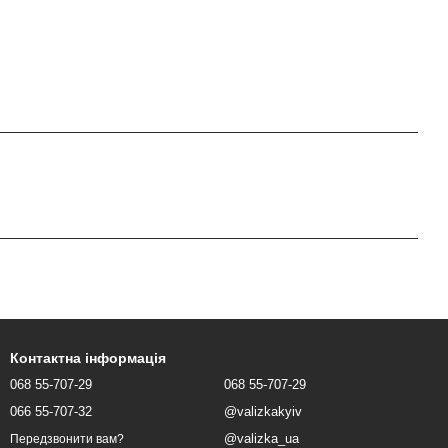
Контактна інформація
068 55-707-29
068 55-707-29
066 55-707-32
@valizkakyiv
@valizka_ua
Передзвонити вам?