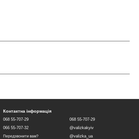
Контактна інформація
068 55-707-29
068 55-707-29
066 55-707-32
@valizkakyiv
@valizka_ua
Передзвонити вам?