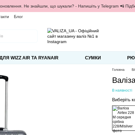
 оновлення. Не знайшли, що шукали? - Напишіть у Telegram 📲 Під
такти
Блог
ДЛЯ WIZZ AIR ТА RYANAIR
СУМКИ
РЮ
Головна
В
Валіза
В наявності
Виберіть к