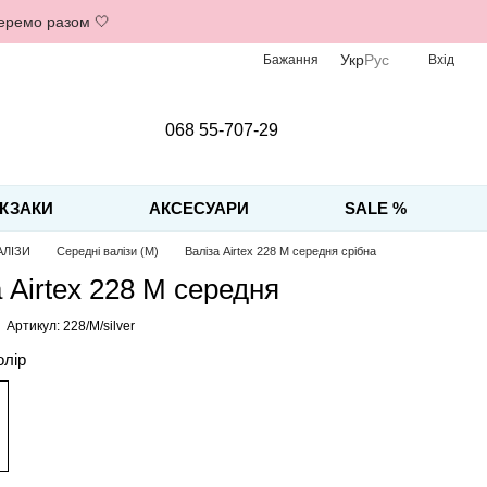
беремо разом 🤍
Укр
Рус
Бажання
Вхід
068 55-707-29
КЗАКИ
АКСЕСУАРИ
SALE %
АЛІЗИ
Середні валізи (M)
Валіза Airtex 228 M середня срібна
 Airtex 228 M середня
Артикул: 228/M/silver
олір