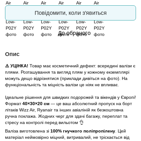
Повідомити, коли з'явиться
До обраного
Опис
⚠️ УЦІНКА!
Товар має косметичний дефект: всередині валізи є
плями. Розташування та вигляд плям у кожному екземплярі
можуть дещо відрізнятися (приклади дивіться на фото). На
функціональність та міцність валізи це ніяк не впливає.
Ідеальне рішення для швидких подорожей та вікендів у Європі!
Формат
40×30×20 см
— це ваш абсолютний пропуск на борт
літаків Wizz Air, Ryanair та інших авіаліній як безкоштовна
ручна поклажа. Жодних черг для здачі багажу, переплат та
стресу на контролі перед вильотом 👌
Валіза виготовлена зі
100% гнучкого поліпропілену
. Цей
матеріал неймовірно міцний, витривалий, не тріскається від