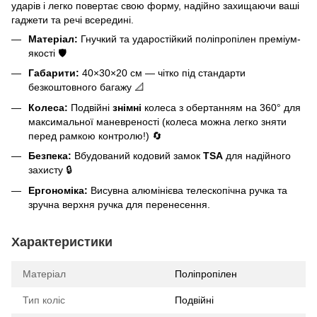
ударів і легко повертає свою форму, надійно захищаючи ваші
гаджети та речі всередині.
Матеріал:
Гнучкий та ударостійкий поліпропілен преміум-
якості 🛡️
Габарити:
40×30×20 см — чітко під стандарти
безкоштовного багажу 📐
Колеса:
Подвійні
знімні
колеса з обертанням на 360° для
максимальної маневреності (колеса можна легко зняти
перед рамкою контролю!) 🔄
Безпека:
Вбудований кодовий замок
TSA
для надійного
захисту 🔒
Ергономіка:
Висувна алюмінієва телескопічна ручка та
зручна верхня ручка для перенесення.
Характеристики
Матеріал
Поліпропілен
Тип коліс
Подвійні