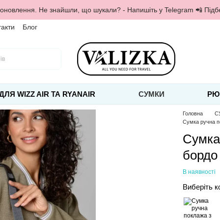
 оновлення. Не знайшли, що шукали? - Напишіть у Telegram 📲 Під
такти
Блог
ДЛЯ WIZZ AIR ТА RYANAIR
СУМКИ
РЮ
Головна
С
Сумка ручна п
Сумка
бордо
В наявності
Виберіть к