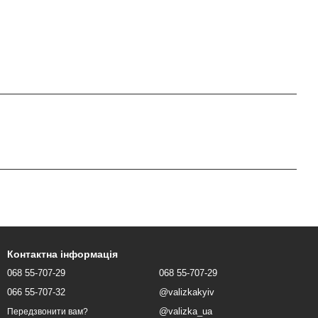
Контактна інформація
068 55-707-29
068 55-707-29
066 55-707-32
@valizkakyiv
@valizka_ua
Передзвонити вам?