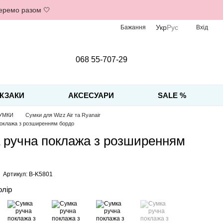
беремо разом 🤍
Укр
Рус
Бажання
Вхід
068 55-707-29
КЗАКИ
АКСЕСУАРИ
SALE %
УМКИ
Сумки для Wizz Air та Ryanair
оклажа з розширенням бордо
 ручна поклажа з розширенням
Артикул: B-K5801
олір