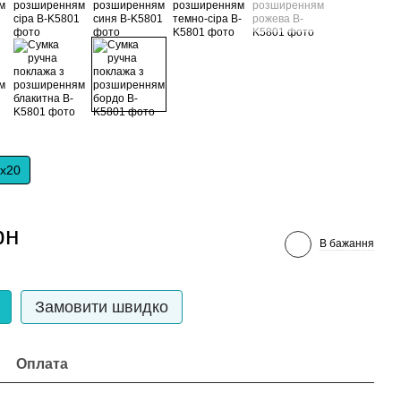
)х20
рн
В бажання
Замовити швидко
Оплата