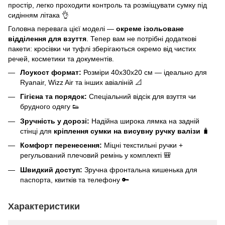
простір, легко проходити контроль та розміщувати сумку під
сидінням літака 👌
Головна перевага цієї моделі —
окреме ізольоване
відділення для взуття
. Тепер вам не потрібні додаткові
пакети: кросівки чи туфлі зберігаються окремо від чистих
речей, косметики та документів.
Лоукост формат:
Розміри 40х30х20 см — ідеально для
Ryanair, Wizz Air та інших авіаліній 📐
Гігієна та порядок:
Спеціальний відсік для взуття чи
брудного одягу 👟
Зручність у дорозі:
Надійна широка лямка на задній
стінці для
кріплення сумки на висувну ручку валізи
🧳
Комфорт перенесення:
Міцні текстильні ручки +
регульований плечовий ремінь у комплекті 🎒
Швидкий доступ:
Зручна фронтальна кишенька для
паспорта, квитків та телефону 🔑
Характеристики