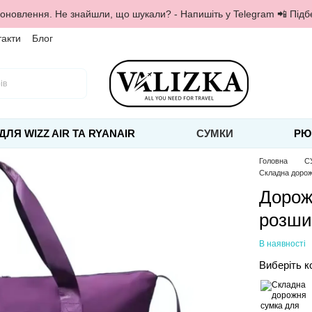
 оновлення. Не знайшли, що шукали? - Напишіть у Telegram 📲 Під
такти
Блог
ДЛЯ WIZZ AIR ТА RYANAIR
СУМКИ
РЮ
Головна
С
Складна дорож
Дорож
розши
В наявності
Виберіть к