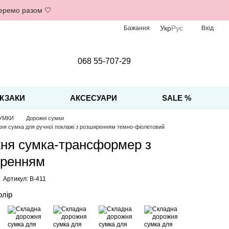
беремо разом 🤍
Укр
Рус
Бажання
Вхід
068 55-707-29
КЗАКИ
АКСЕСУАРИ
SALE %
УМКИ
Дорожні сумки
ня сумка для ручної поклажі з розширенням темно-фіолетовий
ня сумка-трансформер з
ренням
Артикул: B-411
олір