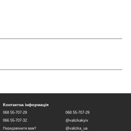
Контактна інформація
068 55-707-29
068 55-707-29
066 55-707-32
@valizkakyiv
@valizka_ua
Передзвонити вам?