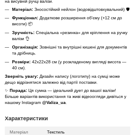
на висувній ручці валізи.
Матеріал:
Зносостійкий нейлон (водовідштовхувальний) 🛡️
Функціонал:
Додаткове розширення об'єму (+12 см до
висоти) 📦
Зручність:
Спеціальна «резинка» для кріплення на ручку
валізи 👌
Організація:
Зовнішні та внутрішні кишені для документів
та дрібниць.
Розміри:
42х22х28 см (у розкладеному вигляді висота —
40 см).
Зверніть увагу:
Дизайн напису (логотипу) на сумці може
дещо відрізнятися залежно від партії поставки.
✨
Порада:
Ця сумка — ідеальний дует до вашої валізи!
Більше варіантів використання та живі відеоогляди дивіться у
нашому Instagram
@Valiza_ua
.
Характеристики
Матеріал
Текстиль