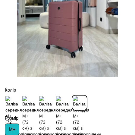
Колір
Розмір
М+