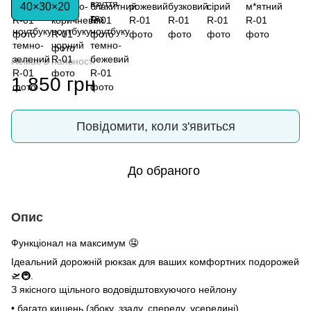
40×30×20
Немає в наявності
1 850 грн
Повідомити, коли з'явиться
До обраного
Опис
Функціонал на максимум 🤤
Ідеальний дорожній рюкзак для ваших комфортних подорожей
🛫🚇.
З якісного щільного водовідштовхуючого нейлону
• багато кишень (збоку, ззаду, спереду, усередині).