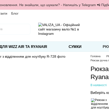
 оновлення. Не знайшли, що шукали? - Напишіть у Telegram 📲 Під
такти
Блог
ДЛЯ WIZZ AIR ТА RYANAIR
СУМКИ
РЮ
Головна
Р
Рюкзак ручна п
Рюкза
Ryanai
В наявності
Виберіть к