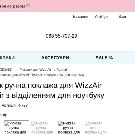
беремо разом 🤍
Укр
Рус
Бажання
Вхід
068 55-707-29
КЗАКИ
АКСЕСУАРИ
SALE %
ЮКЗАКИ
Рюкзаки для Wizz Air та Ryanair
оклажа для WizzAir Ryanair з відділенням для ноутбуку
к ручна поклажа для WizzAir
r з відділенням для ноутбуку
Артикул: R-728
олір