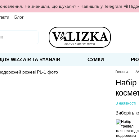
 оновлення. Не знайшли, що шукали? - Напишіть у Telegram 📲 Під
такти
Блог
ДЛЯ WIZZ AIR ТА RYANAIR
СУМКИ
РЮ
Головна
А
Набір
косме
В наявності
Виберіть к