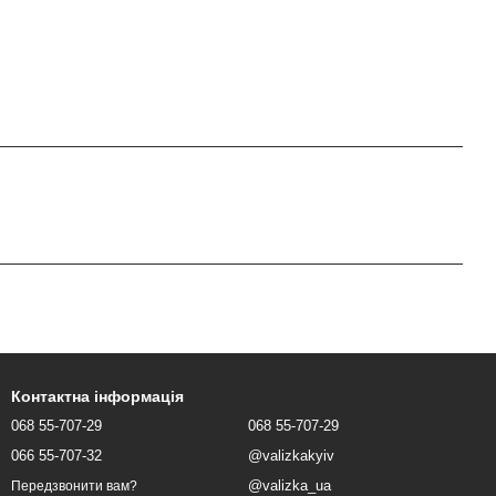
Контактна інформація
068 55-707-29
068 55-707-29
066 55-707-32
@valizkakyiv
@valizka_ua
Передзвонити вам?