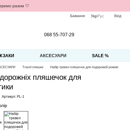
беремо разом 🤍
Укр
Рус
Бажання
Вхід
068 55-707-29
КЗАКИ
АКСЕСУАРИ
SALE %
КСЕСУАРИ
Travel пляшки
Набір тревел пляшечок для подорожей рожеві
 дорожніх пляшечок для
тики
Артикул: PL-1
олір