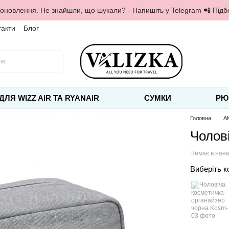
 оновлення. Не знайшли, що шукали? - Напишіть у Telegram 📲 Під
такти
Блог
ДЛЯ WIZZ AIR ТА RYANAIR
СУМКИ
РЮ
Головна
А
Чолов
Немає в наяв
Виберіть к