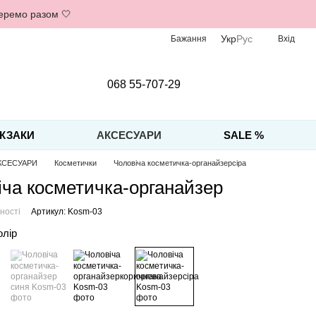
беремо разом 🤍
Укр
Рус
Бажання
Вхід
068 55-707-29
КЗАКИ
АКСЕСУАРИ
SALE %
КСЕСУАРИ
Косметички
Чоловіча косметичка-органайзерсіра
іча косметичка-органайзер
ності
Артикул: Kosm-03
олір