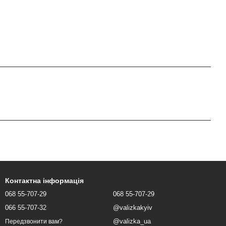
Контактна інформація
068 55-707-29
068 55-707-29
066 55-707-32
@valizkakyiv
@valizka_ua
Передзвонити вам?