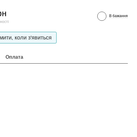
рн
В бажання
ності
мити, коли з'явиться
Оплата