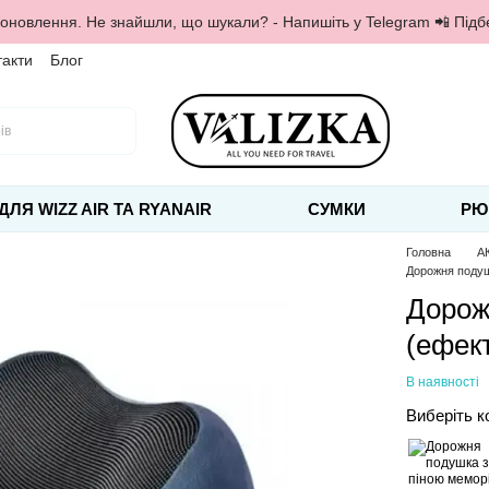
 оновлення. Не знайшли, що шукали? - Напишіть у Telegram 📲 Під
такти
Блог
ДЛЯ WIZZ AIR ТА RYANAIR
СУМКИ
РЮ
Головна
А
Дорожня подуш
Дорож
(ефект
В наявності
Виберіть к