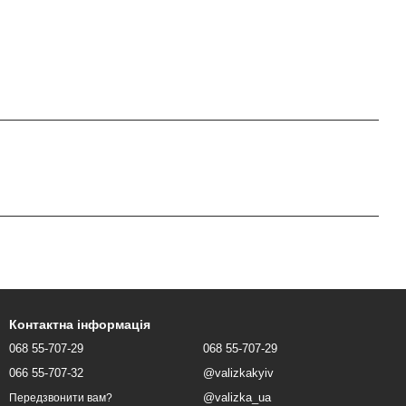
Контактна інформація
068 55-707-29
068 55-707-29
066 55-707-32
@valizkakyiv
@valizka_ua
Передзвонити вам?