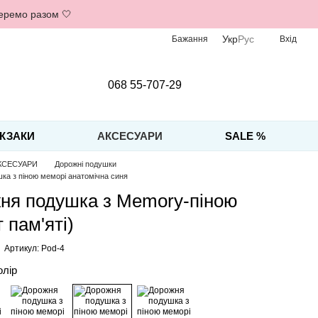
беремо разом 🤍
Укр
Рус
Бажання
Вхід
068 55-707-29
КЗАКИ
АКСЕСУАРИ
SALE %
КСЕСУАРИ
Дорожні подушки
ка з піною меморі анатомічна синя
ня подушка з Memory-піною
 пам'яті)
Артикул: Pod-4
олір