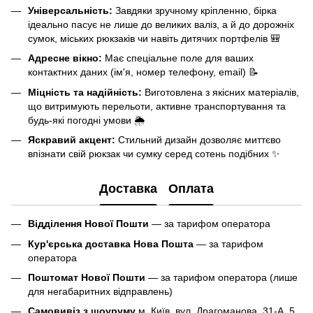
Універсальність:
Завдяки зручному кріпленню, бірка
ідеально пасує не лише до великих валіз, а й до дорожніх
сумок, міських рюкзаків чи навіть дитячих портфелів 🎒
Адресне вікно:
Має спеціальне поле для ваших
контактних даних (ім'я, номер телефону, email) 📝
Міцність та надійність:
Виготовлена з якісних матеріалів,
що витримують перельоти, активне транспортування та
будь-які погодні умови 🌦️
Яскравий акцент:
Стильний дизайн дозволяє миттєво
впізнати свій рюкзак чи сумку серед сотень подібних ✨
Доставка
Оплата
Відділення Нової Пошти
— за тарифом оператора
Кур'єрська доставка Нова Пошта
— за тарифом
оператора
Поштомат Нової Пошти
— за тарифом оператора (лише
для негабаритних відправлень)
Самовивіз з шоуруму
м. Київ, вул. Драгоманова, 31-А, 5