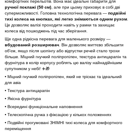
комфортних перельотів. Вона має ідеальні габарити для
ручної поклажі (50 см)
, але при цьому приховує в собі дві
суперможливості. Головна технологічна перевага —
подвійні
тихі колеса на кнопках, які легко знімаються одним рухом
.
Це дозволяє валізі проходити навіть у рамки та захищає
колеса від пошкоджень під час зберігання.
Ще одна рідкісна перевага для маленького розміру —
вбудований розширювач
. Він дозволяє миттєво збільшити
об'єм, якщо після шопінгу або відпустки речей стало трохи
більше. Міцний гнучкий поліпропілен, текстура антицарапін та
фурнітура в колір корпусу роблять цю валізу найнадійнішим
супутником у небі! ✈️🎁
• Міцний гнучкий поліпропілен, який не тріскає та ідеальний
для авіа
• Текстура антицарапін
• Якісна фурнітура
• Всередині функціональне наповнення
• Телескопічна ручка з фіксацією у кількох положеннях
• Подвійні прогумовані ЗНІМНІ тихі колеса для комфортного
переміщення