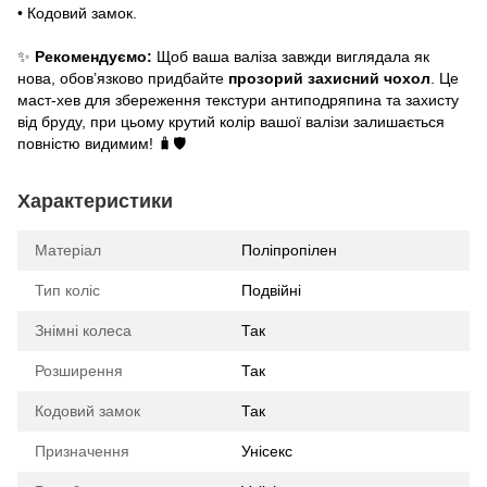
• Кодовий замок.
✨
Рекомендуємо:
Щоб ваша валіза завжди виглядала як
нова, обов’язково придбайте
прозорий захисний чохол
. Це
маст-хев для збереження текстури антиподряпина та захисту
від бруду, при цьому крутий колір вашої валізи залишається
повністю видимим! 🧳🛡️
Характеристики
Матеріал
Поліпропілен
Тип коліс
Подвійні
Знімні колеса
Так
Розширення
Так
Кодовий замок
Так
Призначення
Унісекс