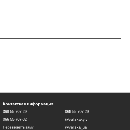
Контактная информация
068 55-707-29
068 55-707-29
066 55-707-32
@valizkakyiv
@valizka_ua
Перезвонить вам?