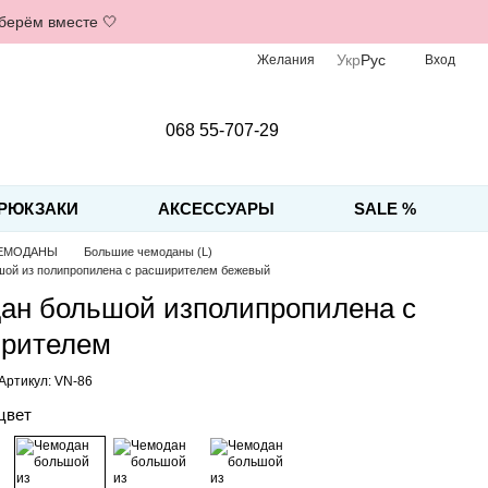
дберём вместе 🤍
Укр
Рус
Желания
Вход
068 55-707-29
РЮКЗАКИ
АКСЕССУАРЫ
SALE %
ЕМОДАНЫ
Большие чемоданы (L)
шой из полипропилена с расширителем бежевый
ан большой изполипропилена с
рителем
Артикул: VN-86
цвет