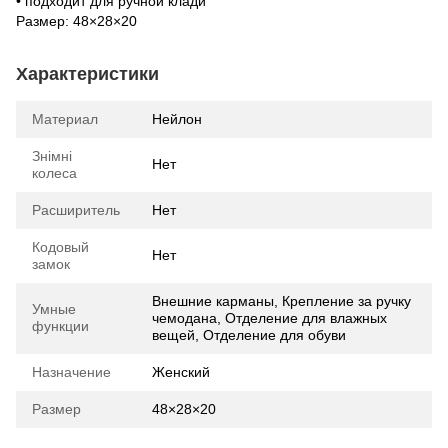
• подходит для ручной клади
Размер: 48×28×20
Характеристики
Материал
Нейлон
Знімні
Нет
колеса
Расширитель
Нет
Кодовый
Нет
замок
Внешние карманы, Крепление за ручку
Умные
чемодана, Отделение для влажных
функции
вещей, Отделение для обуви
Назначение
Женский
Размер
48×28×20