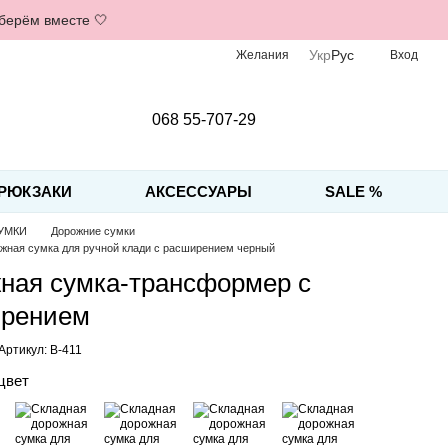
дберём вместе 🤍
Укр
Рус
Желания
Вход
068 55-707-29
РЮКЗАКИ
АКСЕССУАРЫ
SALE %
УМКИ
Дорожние сумки
жная сумка для ручной клади с расширением черный
ная сумка-трансформер с
рением
Артикул: B-411
цвет