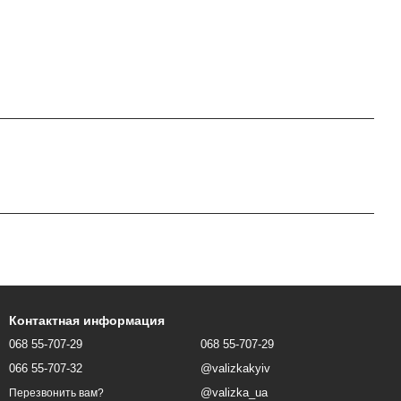
Контактная информация
068 55-707-29
068 55-707-29
066 55-707-32
@valizkakyiv
@valizka_ua
Перезвонить вам?