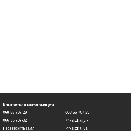
Контактная информация
068 55-707-29
068 55-707-29
066 55-707-32
@valizkakyiv
@valizka_ua
Перезвонить вам?