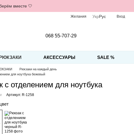
дберём вместе 🤍
Укр
Рус
Желания
Вход
068 55-707-29
РЮКЗАКИ
АКСЕССУАРЫ
SALE %
ЮКЗАКИ
Рюкзаки на каждый день
лением для ноутбука бежевый
к с отделением для ноутбука
ии
Артикул: R-1258
цвет