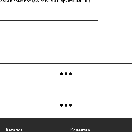
овки и саму поездку лёгкими и приятными 🧳✈️
Каталог
Клиентам